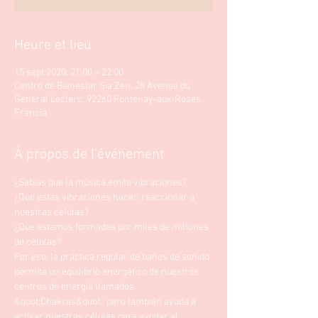
Heure et lieu
15 sept 2020, 21:00 – 22:00
Centro de Bienestar Sia Zen, 28 Avenue du
General Leclerc, 92260 Fontenay-aux-Roses,
Francia
À propos de l'événement
¿Sabías que la música emite vibraciones?
¿Que estas vibraciones hacen reaccionar a 
nuestras células? 
¿Que estamos formados por miles de millones 
de células? 
Por eso, la práctica regular de baños de sonido 
permite un equilibrio energético de nuestros 
centros de energía llamados 
&quot;Chakras&quot;, pero también ayuda a 
activar nuestras células para ayudar al 