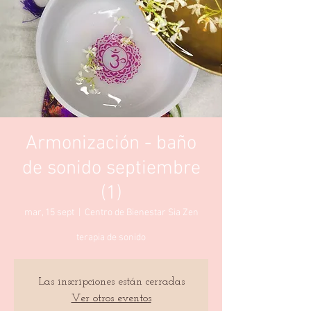
Armonización - baño
de sonido septiembre
(1)
mar, 15 sept
  |  
Centro de Bienestar Sia Zen
terapia de sonido
Las inscripciones están cerradas
Ver otros eventos