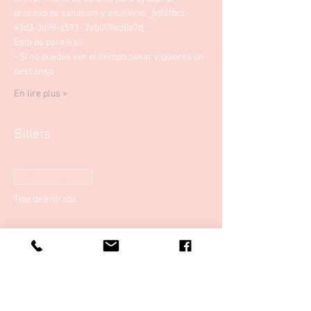
proceso de sanación y equilibrio._8df6fbcc-
43d3-3d99-a511- 2eb009ed8a2d_
Esto es para ti si: 
- Si no puedes ver el tiempo pasar y quieres un 
descanso
En lire plus >
Billets
Venta finalizada
Tipo de entrada
Baño de sonido 15 de
septiembre
Precio
15,00 €