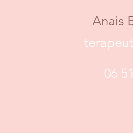
Anais 
terapeut
06 5