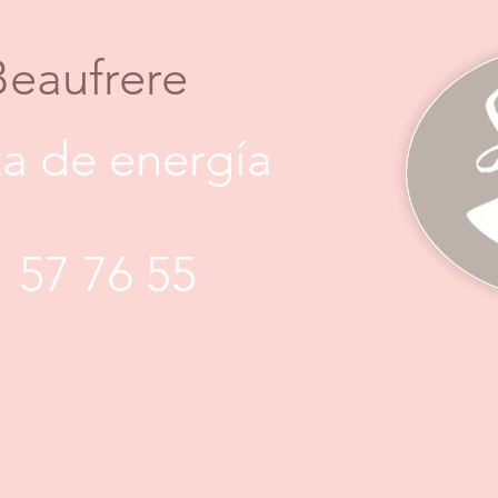
Beaufrere
a de energía
1 57 76 55