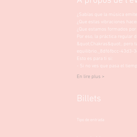
À propos de l'
¿Sabías que la música emite
¿Que estas vibraciones hacen
¿Que estamos formados por m
Por eso, la práctica regular
&quot;Chakras&quot;, pero ta
equilibrio._8df6fbcc-43d3
Esto es para ti si: 
- Si no ves que pasa el tie
En lire plus >
Billets
Tipo de entrada
Baño de sonido en el c