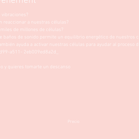
événement
 vibraciones?
 reaccionar a nuestras células? 
iles de millones de células? 
 de baños de sonido permite un equilibrio energético de nuestros 
mbién ayuda a activar nuestras células para ayudar al proceso d
-3d99-a511- 2eb009ed8a2d_
mpo y quieres tomarte un descanso
Precio
entro Sia Zen
20,00 €