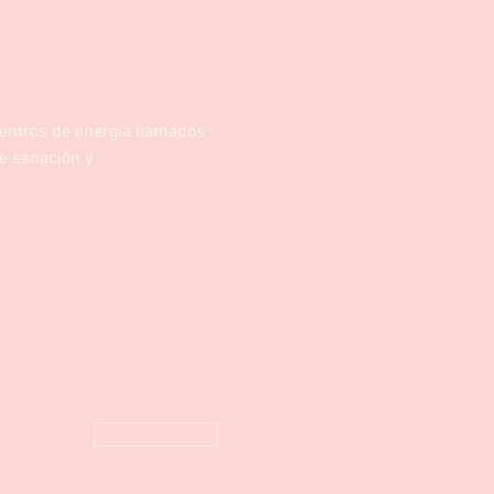
centros de energía llamados 
e sanación y 
Venta finalizada