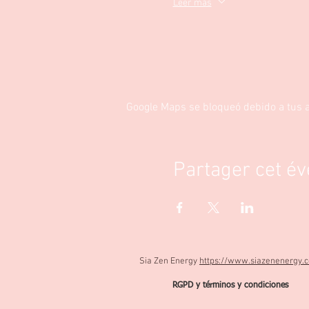
Leer más
Google Maps se bloqueó debido a tus aj
Partager cet é
Sia Zen Energy
https://www.siazenenergy.
RGPD y términos y condiciones