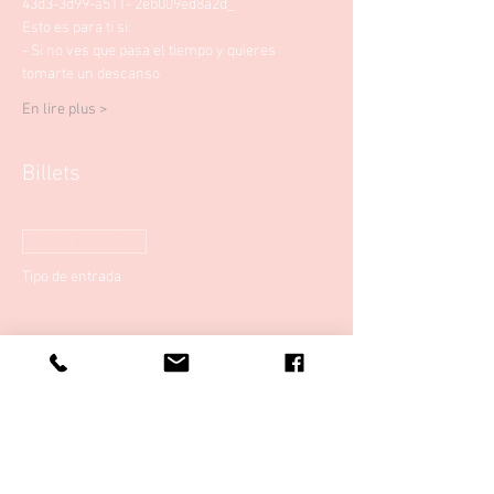
43d3-3d99-a511- 2eb009ed8a2d_
Esto es para ti si: 
- Si no ves que pasa el tiempo y quieres 
tomarte un descanso
En lire plus >
Billets
Venta finalizada
Tipo de entrada
Baño de sonido en el centro Sia
Zen
Precio
20,00 €