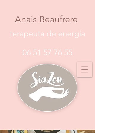
Anais Beaufrere
terapeuta de energía
06 51 57 76 55