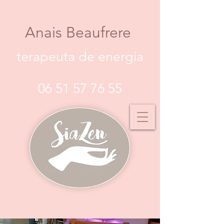
Anais Beaufrere
terapeuta de energía
06 51 57 76 55