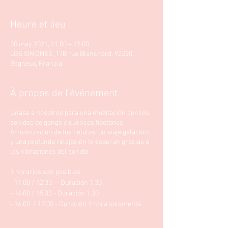
Heure et lieu
30 may 2021, 11:00 – 12:00
LOS SIMONES, 17B rue Blanchard, 92220
Bagneux, Francia
À propos de l'événement
Únase a nosotros para una meditación con los
sonidos de gongs y cuencos tibetanos.
Armonización de tus células, un viaje galáctico
y una profunda relajación te esperan gracias a
las vibraciones del sonido.
3 horarios son posibles:
- 11:00 / 12:30 - Duración 1:30
- 14:00 / 15:30 - Duración 1:30
- 16:00 / 17:00 - Duración 1 hora solamente
(para los que no saben dónde los que les cuesta
tumbarse demasiado tiempo en el suelo)