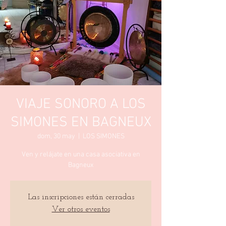
VIAJE SONORO A LOS
SIMONES EN BAGNEUX
dom, 30 may
  |  
LOS SIMONES
Ven y relájate en una casa asociativa en
Bagneux
Las inscripciones están cerradas
Ver otros eventos