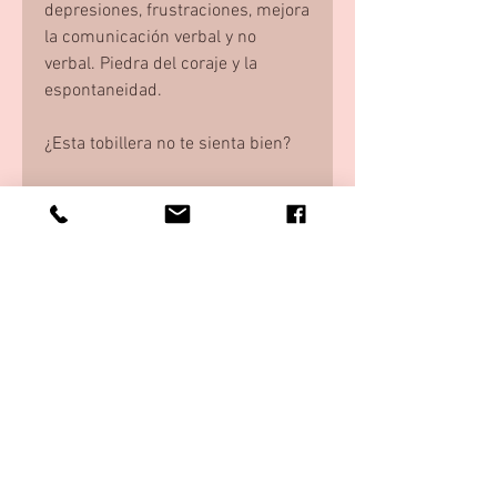
depresiones, frustraciones, mejora
la comunicación verbal y no
verbal. Piedra del coraje y la
espontaneidad.
¿Esta tobillera no te sienta bien?
Contáctame, crearé tus joyas
personalizadas, en total armonía
contigo misma, según tus
piedras de nacimiento y tus
colores favoritos._cc781905-5cde-
3194- bb3b- 136malo5cf58d_
Tamaño personalizado.
RGPD y términos y condiciones