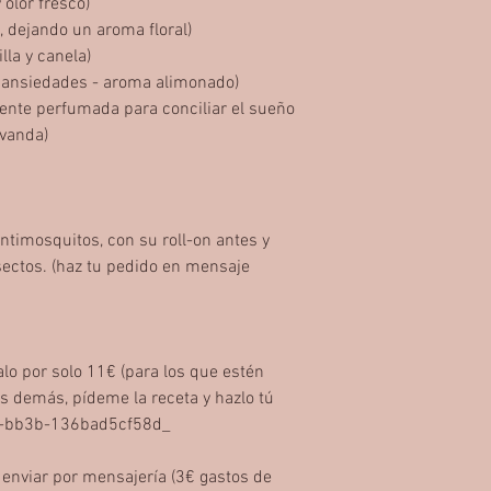
 olor fresco)
 dejando un aroma floral)
lla y canela)
as ansiedades - aroma alimonado)
ente perfumada para conciliar el sueño
avanda)
ntimosquitos, con su roll-on antes y
ectos. (haz tu pedido en mensaje
alo por solo 11€ (para los que estén
os demás, pídeme la receta y hazlo tú
-bb3b-136bad5cf58d_
 enviar por mensajería (3€ gastos de