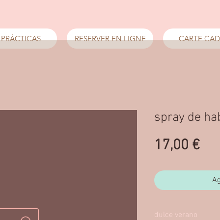
 PRÁCTICAS
RESERVER EN LIGNE
CARTE CA
spray de ha
Pre
17,00 €
Ag
dulce verano