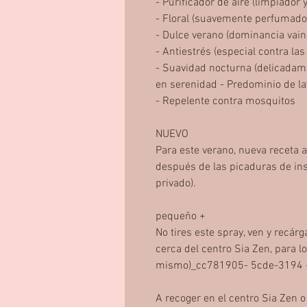
- Purificador de aire (limpiador y
- Floral (suavemente perfumado,
- Dulce verano (dominancia vaini
- Antiestrés (especial contra l
- Suavidad nocturna (delicadam
en serenidad - Predominio de l
- Repelente contra mosquitos
NUEVO
Para este verano, nueva receta a
después de las picaduras de ins
privado).
pequeño +
No tires este spray, ven y recárg
cerca del centro Sia Zen, para l
mismo)_cc781905- 5cde-3194 
A recoger en el centro Sia Zen o