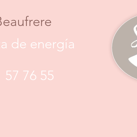
Beaufrere
a de energía
1 57 76 55