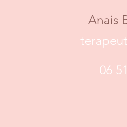
Anais 
terapeut
06 5